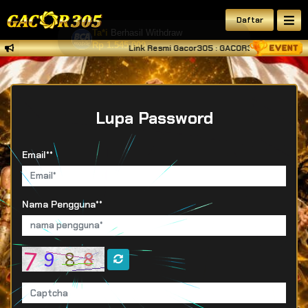
Daftar
Ta*i
Berhasil Withdraw
Link Resmi Gacor305 : GACOR305.COM
Rp 1.545.000
Lupa Password
Email**
Nama Pengguna**