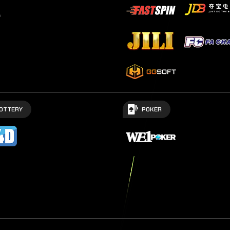
OTTERY
POKER