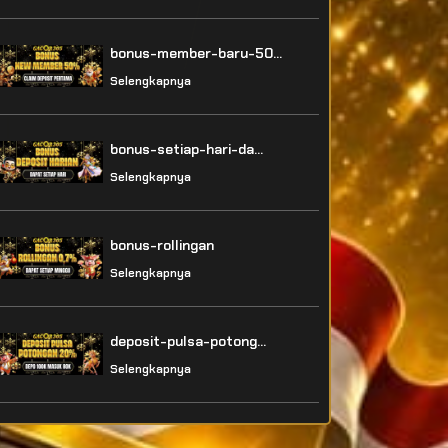
bonus-member-baru-50...
Selengkapnya
bonus-setiap-hari-da...
Selengkapnya
bonus-rollingan
Selengkapnya
deposit-pulsa-potong...
Selengkapnya