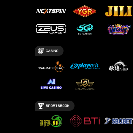
CASINO
SPORTSBOOK