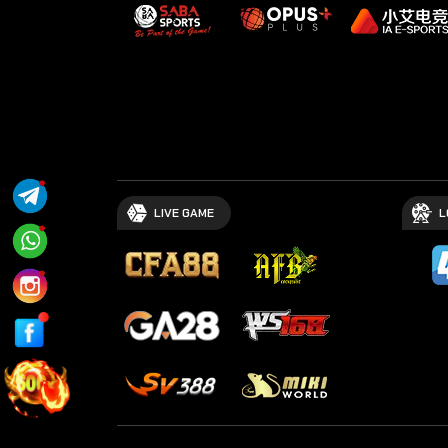
LIVE GAME
L