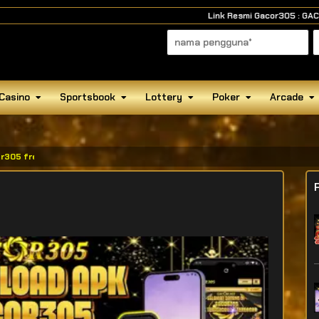
Link Resmi Gacor305 : GACOR30
De*****i
Berhasil Withdraw
Rp 8.083.000
Casino
Sportsbook
Lottery
Poker
Arcade
r305 freechip 2 000