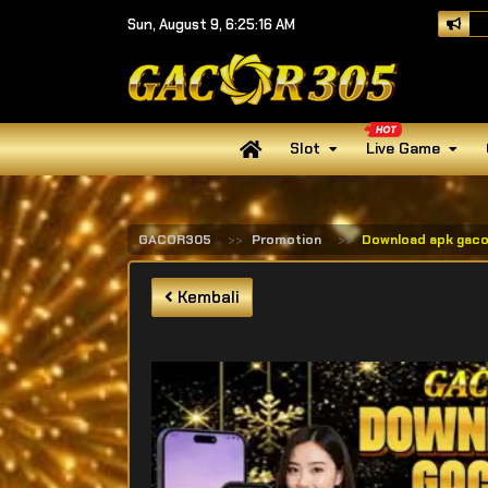
Sun, August 9, 6:25:17 AM
Slot
Live Game
GACOR305
Promotion
Download apk gaco
Kembali