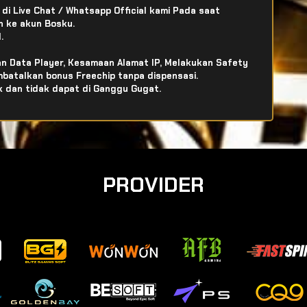
di Live Chat / Whatsapp Official kami Pada saat
n ke akun Bosku.
.
an Data Player, Kesamaan Alamat IP, Melakukan Safety
batalkan bonus Freechip tanpa dispensasi.
 dan tidak dapat di Ganggu Gugat.
PROVIDER